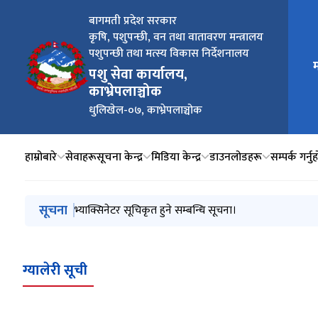
बागमती प्रदेश सरकार
कृषि, पशुपन्छी, वन तथा वातावरण मन्त्रालय
पशुपन्छी तथा मत्स्य विकास निर्देशनालय
म
मुख्य न
पशु सेवा कार्यालय,
काभ्रेपलाञ्चोक
धुलिखेल-०७, काभ्रेपलाञ्चोक
हाम्रोबारे
सेवाहरू
सूचना केन्द्र
मिडिया केन्द्र
डाउनलोडहरू
सम्पर्क गर्नु
मुख्य नेभिगेसनमा जानुहोस्
सूचना
आ.व. २०८३/८४ को लागि मौजुदा सूचिमा सूचिकृत हुने सम्बन्धम
भ्याक्सिनेटर सूचिकृत हुने सम्बन्धि सूचना।
ग्यालेरी सूची