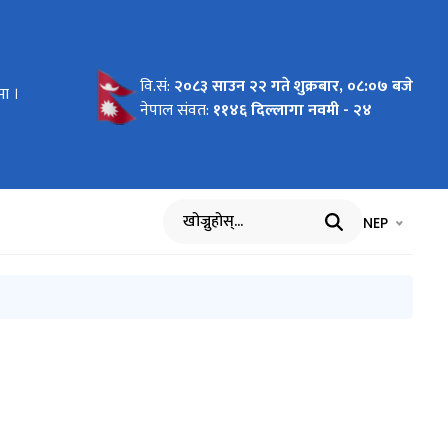
वि.सं:
२०८३ साउन २२ गते शुक्रबार, ०८:०७ बजे
मा ।
सूचना ।
नेपाल संवत:
११४६ दिल्लागा नवमी - २४
भाषा चयन गर्नुह
भाषा प
NEP
खोज्नुहोस्