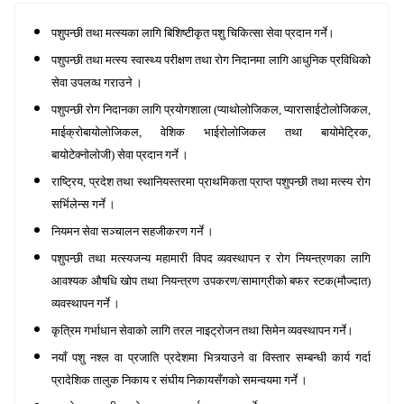
पशुप
न्छी
तथा मत्स्यका लागि बि
शिष्टी
कृत पशु चिकित्सा सेवा प्रदान गर्ने
।
पशुप
न्छी
तथा मत्स्य स्वास्थ्य
परीक्षण
तथा रोग निदानमा लागि आधुनिक प्रविधिको
सेवा उपलव्ध गराउने ।
पशुपन्छी
रोग निदानका लागि प्रयोगशाला
(प्याथोलोजिकल, प्यारासाईटोलोजिकल,
माईक्रोबायोलोजिकल, वेशिक भाईरोलोजिकल तथा बायोमेट्रिक,
बायोटेक्नोलोजी)
सेवा प्रदान गर्ने ।
राष्ट्रिय
,
प्रदेश तथा स्थानियस्तरमा प्राथमिकता प्राप्त
पशुपन्छी
तथा मत्स्य रोग
सर्भिलेन्स गर्ने ।
नियमन सेवा
सञ्चालन
सह
जी
करण गर्ने ।
पशुपन्छी
तथा मत्स्यजन्य महामारी विपद व्यवस्थापन र रोग नियन्त्रणका लागि
आवश्यक औषधि खोप तथा नियन्त्रण उपकरण/सामा
ग्री
को बफर स्टक
(मौज्दात)
व्यवस्थापन गर्ने ।
कृत्रिम गर्भाधान सेवाको
लागि तरल नाइट्रोजन तथा सिमेन व्यवस्थापन गर्ने।
नयाँ पशु नश्ल वा प्रजाति प्रदेशमा भित्र्याउने वा विस्तार सम्ब
न्धी
कार्य गर्दा
प्रादेशिक तालुक निकाय र
संघ
य निकाय
सँग
को समन्वयमा गर्ने ।